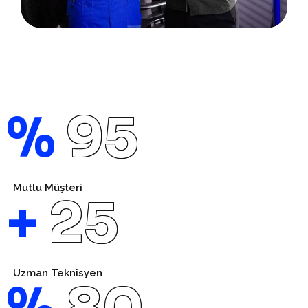
%
98
Mutlu Müşteri
+
25
Uzman Teknisyen