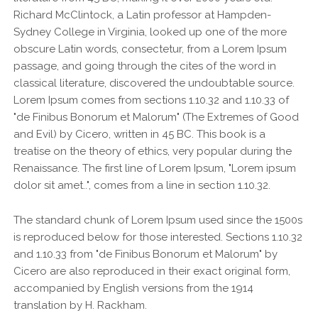
Richard McClintock, a Latin professor at Hampden-
Sydney College in Virginia, looked up one of the more
obscure Latin words, consectetur, from a Lorem Ipsum
passage, and going through the cites of the word in
classical literature, discovered the undoubtable source.
Lorem Ipsum comes from sections 1.10.32 and 1.10.33 of
"de Finibus Bonorum et Malorum" (The Extremes of Good
and Evil) by Cicero, written in 45 BC. This book is a
treatise on the theory of ethics, very popular during the
Renaissance. The first line of Lorem Ipsum, "Lorem ipsum
dolor sit amet..", comes from a line in section 1.10.32.
The standard chunk of Lorem Ipsum used since the 1500s
is reproduced below for those interested. Sections 1.10.32
and 1.10.33 from "de Finibus Bonorum et Malorum" by
Cicero are also reproduced in their exact original form,
accompanied by English versions from the 1914
translation by H. Rackham.