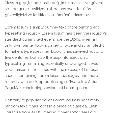
Mevsim geçişlerinde lastik değişimlerinizi hızlı ve güvenilir
şekilde gerçekleştiriyor, rot-balans ayarı ile sürüş
güvenliğinizi ve lastiklerinizin ömrünü artırıyoruz.
Lorem Ipsum is simply dummy text of the printing and
typesetting industry. Lorem Ipsum has been the industry's
standard dummy text ever since the 1500s, when an
unknown printer took a galley of type and scrambled it
to make a type specimen book. It has survived not only
five centuries, but also the leap into electronic
typesetting, remaining essentially unchanged. It was
popularised in the 1960s with the release of Letraset
sheets containing Lorem Ipsum passages, and more
recently with desktop publishing software like Aldus
PageMaker including versions of Lorem Ipsum.
Contrary to popular belief, Lorem Ipsum is not simply
random text. It has roots in a piece of classical Latin
literature from 45 BC, making it over 2000 years old.