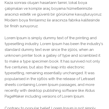
Kaza sonrası oluşan hasarların tamiri, lokal boya
çalışmaları ve komple araç boyama hizmetlerimizle
aracınızı estetik ve güvenli bir görünüme kavuşturuyoruz.
Modern boya fırınlarımız ile aracınıza fabrika kalitesinde
bir finish sunuyoruz.
Lorem Ipsum is simply dummy text of the printing and
typesetting industry. Lorem Ipsum has been the industry's
standard dummy text ever since the 1500s, when an
unknown printer took a galley of type and scrambled it
to make a type specimen book. It has survived not only
five centuries, but also the leap into electronic
typesetting, remaining essentially unchanged. It was
popularised in the 1960s with the release of Letraset
sheets containing Lorem Ipsum passages, and more
recently with desktop publishing software like Aldus
PageMaker including versions of Lorem Ipsum.
Contrary to popular belief, Lorem Ipsum is not simply