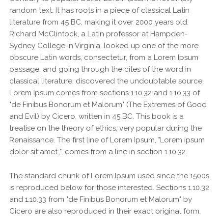
random text. It has roots in a piece of classical Latin
literature from 45 BC, making it over 2000 years old.
Richard McClintock, a Latin professor at Hampden-
Sydney College in Virginia, looked up one of the more
obscure Latin words, consectetur, from a Lorem Ipsum
passage, and going through the cites of the word in
classical literature, discovered the undoubtable source.
Lorem Ipsum comes from sections 1.10.32 and 1.10.33 of
"de Finibus Bonorum et Malorum" (The Extremes of Good
and Evil) by Cicero, written in 45 BC. This book is a
treatise on the theory of ethics, very popular during the
Renaissance. The first line of Lorem Ipsum, "Lorem ipsum
dolor sit amet..", comes from a line in section 1.10.32.
The standard chunk of Lorem Ipsum used since the 1500s
is reproduced below for those interested. Sections 1.10.32
and 1.10.33 from "de Finibus Bonorum et Malorum" by
Cicero are also reproduced in their exact original form,